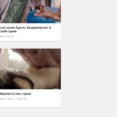
ью голая Адель Экзаркопулос в
ской сцене
ель (2013)
Мартин в секс сцене
ка: Часть 2 (2013)