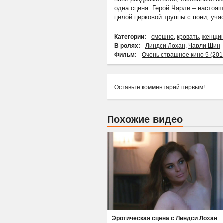
одна сцена. Герой Чарли – настоя
целой цирковой труппы с пони, уч
Категории:
смешно
,
кровать
,
женщи
В ролях:
Линдси Лохан
,
Чарли Шин
Фильм:
Очень страшное кино 5 (201
Оставьте комментарий первым!
Похожие видео
Эротическая сцена с Линдси Лохан