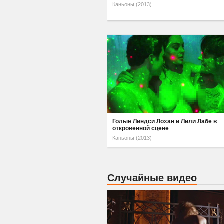
Каньоны (2013)
Голые Линдси Лохан и Лили Лабё в
откровенной сцене
Каньоны (2013)
Случайные видео