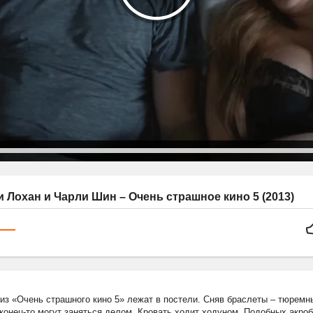
 Лохан и Чарли Шин – Очень страшное кино 5 (2013)
из «Очень страшного кино 5» лежат в постели. Сняв браслеты – тюремны
конец-то могут заняться делом. Кровать ходит ходуном. Подобных акроб