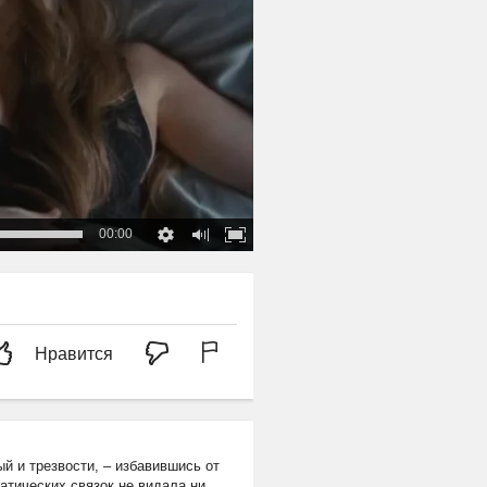
00:00
Нравится
й и трезвости, – избавившись от
атических связок не видала ни