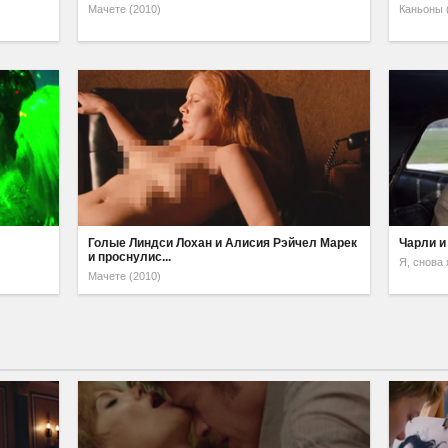
Мачете (2010)
Каньоны 
Голые Линдси Лохан и Алисия Рэйчел Марек
Чарли и
и проснулис...
Я, снова 
Мачете (2010)