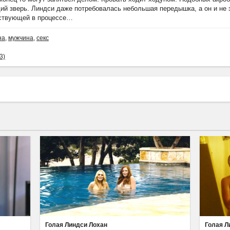
щий зверь. Линдси даже потребовалась небольшая передышка, а он и не 
аствующей в процессе…
на
,
мужчина
,
секс
3)
Голая Линдси Лохан
Голая Л