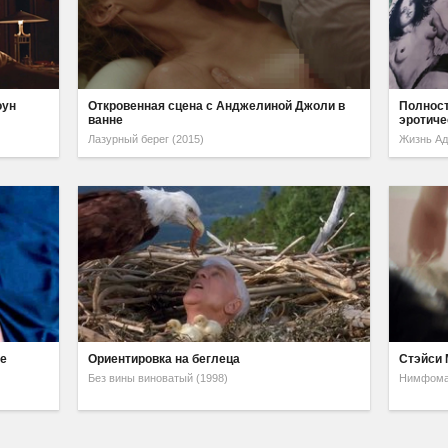
оун
Откровенная сцена с Анджелиной Джоли в
Полност
ванне
эротиче
Лазурный берег (2015)
Жизнь Ад
не
Ориентировка на беглеца
Стэйси 
Без вины виноватый (1998)
Нимфоман