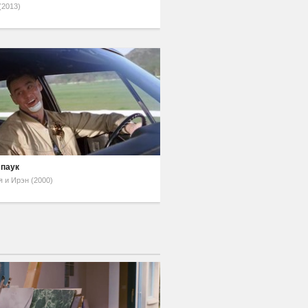
(2013)
 паук
я и Ирэн (2000)