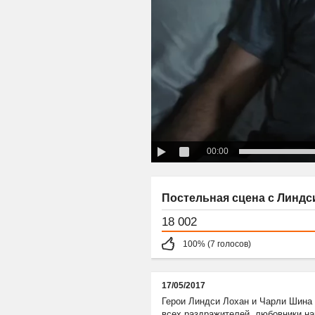
00:00
Постельная сцена с Линдси
18 002
100% (7 голосов)
17/05/2017
Герои Линдси Лохан и Чарли Шина 
всех раздражителей, любовники на