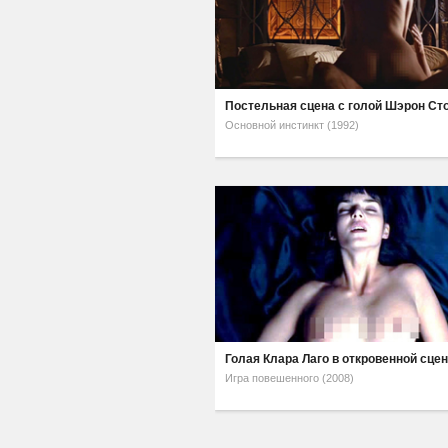
Постельная сцена с голой Шэрон Ст
Основной инстинкт (1992)
Голая Клара Лаго в откровенной сце
Игра повешенного (2008)