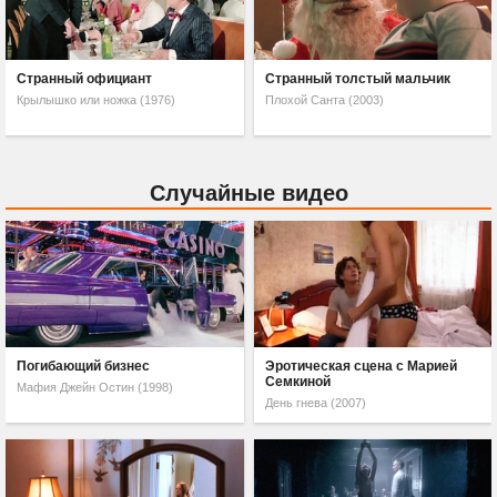
Странный официант
Странный толстый мальчик
Крылышко или ножка (1976)
Плохой Санта (2003)
Случайные видео
Погибающий бизнес
Эротическая сцена с Марией
Семкиной
Мафия Джейн Остин (1998)
День гнева (2007)