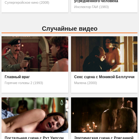
усредненного человека
Супергеройское кино (2008)
Инспектор ГАИ (1983)
Случайные видео
Главный враг
Секс сцена с Моникой Беллуччи
Горячие головы 2 (1993)
Малена (2000)
Постельная сцена с Рут Уилсон
Эротическая сцена с Роксанной