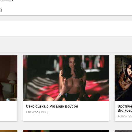
)
Секс сцена с Розарио Доусон
Эротиче
Вилковой
Его игра (1998)
А зори зд