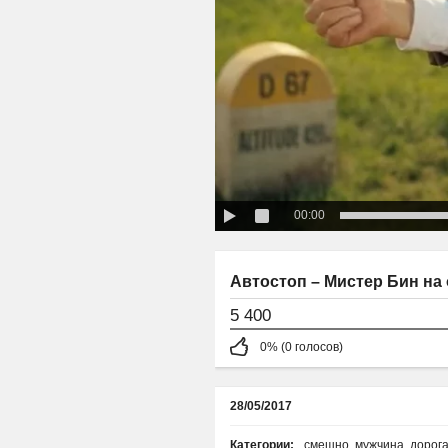
00:00
Автостоп – Мистер Бин на 
5 400
0% (0 голосов)
28/05/2017
Категории:
смешно
,
мужчина
,
дорог