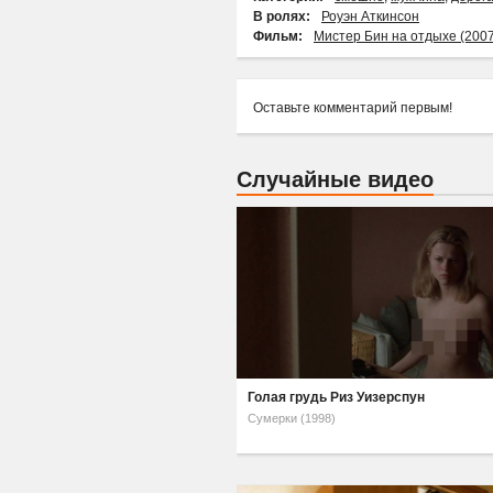
В ролях:
Роуэн Аткинсон
Фильм:
Мистер Бин на отдыхе (2007
Оставьте комментарий первым!
Случайные видео
Голая грудь Риз Уизерспун
Сумерки (1998)