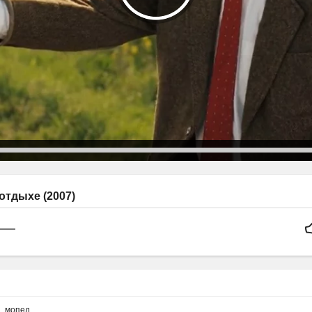
отдыхе (2007)
а
,
мопед