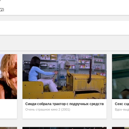
72)
Синди собрала трактор с подручных средств
Секс сц
Очень страшное кино 2 (2001)
Вдох-выд