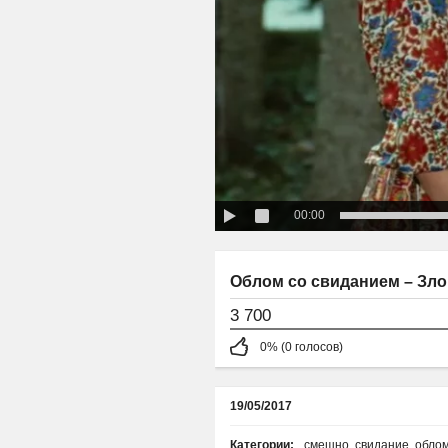
00:00
Облом со свиданием – Зло
3 700
0% (0 голосов)
19/05/2017
Категории:
смешно
,
свидание
,
обло