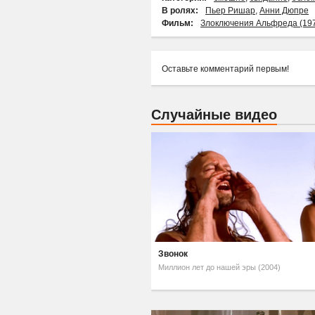
В ролях:
Пьер Ришар
,
Анни Дюпре
Фильм:
Злоключения Альфреда (19
Оставьте комментарий первым!
Случайные видео
Звонок
Миллион лет до нашей эры (2004)