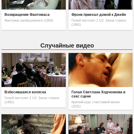
Возвращение Фантомаса
Фрэнк приехал домой к Джейн
Фантомас разбушевался (1965)
Голый пистолет 2 1/2: Запах страха
(1991)
Случайные видео
Взбесившаяся коляска
Голая Светлана Ходченкова в
секс сцене
Голый пистолет 2 1/2: Запах страха
(1991)
Краткий курс счастливой жизни
(2011)