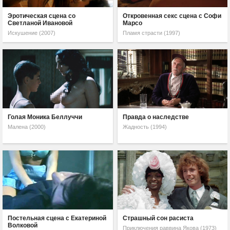
Эротическая сцена со
Откровенная секс сцена с Софи
Светланой Ивановой
Марсо
Искушение (2007)
Пламя страсти (1997)
Голая Моника Беллуччи
Правда о наследстве
Малена (2000)
Жадность (1994)
Постельная сцена с Екатериной
Страшный сон расиста
Волковой
Приключения раввина Якова (1973)