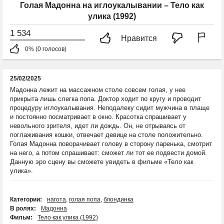
Голая Мадонна на иглоукалывании – Тело как
улика (1992)
1 534
Нравится
0% (0 голосов)
25/02/2025
Мадонна лежит на массажном столе совсем голая, у нее
прикрыта лишь слегка попа. Доктор ходит по кругу и проводит
процедуру иглоукалывания. Неподалеку сидит мужчина в плаще
и постоянно посматривает в окно. Красотка спрашивает у
невольного зрителя, идет ли дождь. Он, не отрываясь от
поглаживания кошки, отвечает девице на столе положительно.
Голая Мадонна поворачивает голову в сторону паренька, смотрит
на него, а потом спрашивает: сможет ли тот ее подвести домой.
Данную эро сцену вы сможете увидеть в фильме «Тело как
улика».
Категории:
нагота
,
голая попа
,
блондинка
В ролях:
Мадонна
Фильм:
Тело как улика (1992)