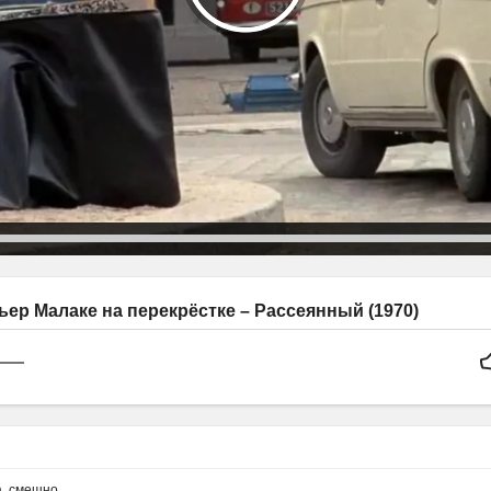
ер Малаке на перекрёстке – Рассеянный (1970)
а
,
смешно