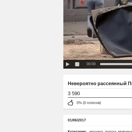
00:00
Невероятно рассеянный Пь
3 590
0% (0 голосов)
01/06/2017
Категории:
машина
,
дорога
,
мужчин