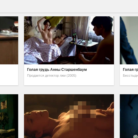
Голая грудь Анны Старшенбаум
Голая г
Продается детектор лжи (2005)
Бесстыдн