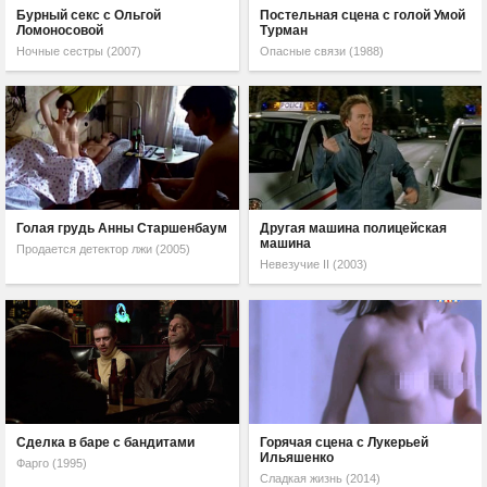
Бурный секс с Ольгой
Постельная сцена с голой Умой
Ломоносовой
Турман
Ночные сестры (2007)
Опасные связи (1988)
Голая грудь Анны Старшенбаум
Другая машина полицейская
машина
Продается детектор лжи (2005)
Невезучие II (2003)
Сделка в баре с бандитами
Горячая сцена с Лукерьей
Ильяшенко
Фарго (1995)
Сладкая жизнь (2014)