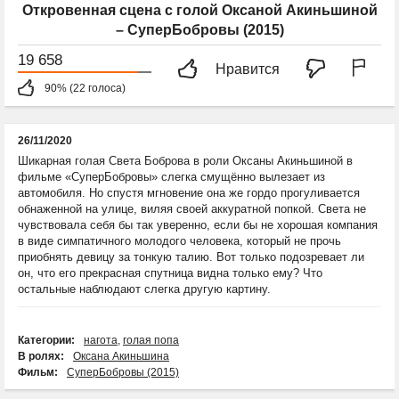
Откровенная сцена с голой Оксаной Акиньшиной
– СуперБобровы (2015)
19 658
Нравится
90% (22 голоса)
26/11/2020
Шикарная голая Света Боброва в роли Оксаны Акиньшиной в
фильме «СуперБобровы» слегка смущённо вылезает из
автомобиля. Но спустя мгновение она же гордо прогуливается
обнаженной на улице, виляя своей аккуратной попкой. Света не
чувствовала себя бы так уверенно, если бы не хорошая компания
в виде симпатичного молодого человека, который не прочь
приобнять девицу за тонкую талию. Вот только подозревает ли
он, что его прекрасная спутница видна только ему? Что
остальные наблюдают слегка другую картину.
Категории:
нагота
,
голая попа
В ролях:
Оксана Акиньшина
Фильм:
СуперБобровы (2015)