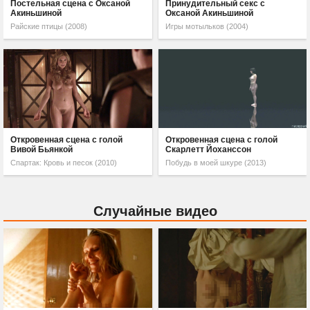
Постельная сцена с Оксаной
Принудительный секс с
Акиньшиной
Оксаной Акиньшиной
Райские птицы (2008)
Игры мотыльков (2004)
Откровенная сцена с голой
Откровенная сцена с голой
Вивой Бьянкой
Скарлетт Йоханссон
Спартак: Кровь и песок (2010)
Побудь в моей шкуре (2013)
Случайные видео