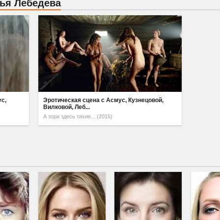
ья Лебедева
с,
Эротическая сцена с Асмус, Кузнецовой,
Вилковой, Леб...
А зори здесь тихие... (2015)