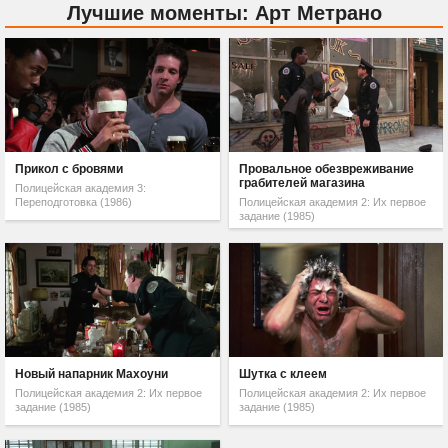
Лучшие моменты: Арт Метрано
Прикол с бровями
Провальное обезвреживание
грабителей магазина
Полицейская академия 3:
Переподготовка (1986)
Полицейская академия 2: Их первое
задание (1985)
Новый напарник Махоуни
Шутка с клеем
Полицейская академия 2: Их первое
Полицейская академия 2: Их первое
задание (1985)
задание (1985)