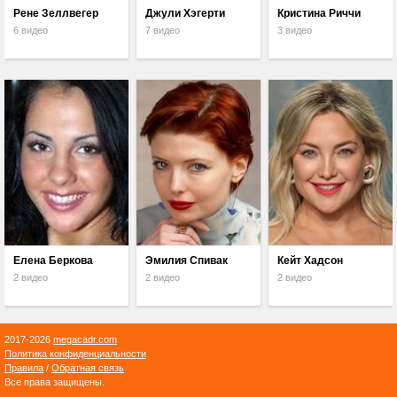
Рене Зеллвегер
Джули Хэгерти
Кристина Риччи
6 видео
7 видео
3 видео
Елена Беркова
Эмилия Спивак
Кейт Хадсон
2 видео
2 видео
2 видео
2017-2026
megacadr.com
Политика конфиденциальности
Правила
/
Обратная связь
Все права защищены.