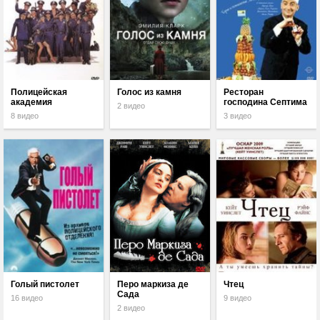
Полицейская
Голос из камня
Ресторан
академия
господина Септима
2 видео
8 видео
3 видео
Голый пистолет
Перо маркиза де
Чтец
Сада
16 видео
9 видео
2 видео