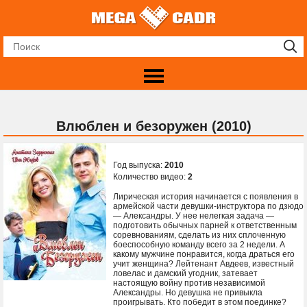
Влюблен и безоружен (2010)
Год выпуска:
2010
Количество видео:
2
Лирическая история начинается с появления в
армейской части девушки-инструктора по дзюдо
— Александры. У нее нелегкая задача —
подготовить обычных парней к ответственным
соревнованиям, сделать из них сплоченную
боеспособную команду всего за 2 недели. А
какому мужчине понравится, когда драться его
учит женщина? Лейтенант Авдеев, известный
ловелас и дамский угодник, затевает
настоящую войну против независимой
Александры. Но девушка не привыкла
проигрывать. Кто победит в этом поединке?