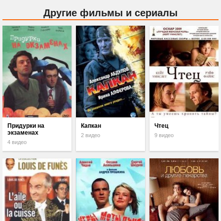
Другие фильмы и сериалы
Придурки на
Капкан
Чтец
экзаменах
2 видео
9 видео
4 видео