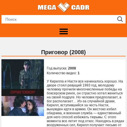
Приговор (2008)
Год выпуска:
2008
Количество видео:
1
У Кирилла и Насти все начиналось хорошо. На
дворе стоял ревущий 1993 год, молодому
человеку прочили многочисленные победы на
боксерском ринге, он страстно хотел жениться
на своей подруге. Но человек предполагает, а
бог располагает… Из-за случайной драки,
Кирилл, вступившийся за честь Насти,
вынужден идти в армию. Он жестоко избил
обидчика, и военная служба — единственный
для него способ избежать тюрьмы. С этого
момента все летит под откос. Находясь в рядах
вооруженных сил, Кирилл получает письмо от