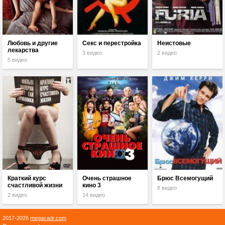
Любовь и другие
Секс и перестройка
Неистовые
лекарства
3 видео
2 видео
5 видео
Краткий курс
Очень страшное
Брюс Всемогущий
счастливой жизни
кино 3
8 видео
2 видео
14 видео
2017-2026
megacadr.com