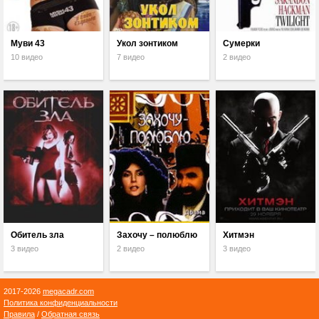
Муви 43
Укол зонтиком
Сумерки
10 видео
7 видео
2 видео
Обитель зла
Захочу – полюблю
Хитмэн
3 видео
2 видео
3 видео
2017-2026
megacadr.com
Политика конфиденциальности
Правила
/
Обратная связь