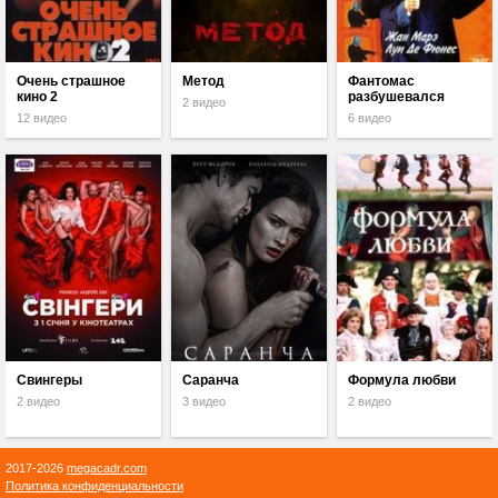
Очень страшное
Метод
Фантомас
кино 2
разбушевался
2 видео
12 видео
6 видео
Свингеры
Саранча
Формула любви
2 видео
3 видео
2 видео
2017-2026
megacadr.com
Политика конфиденциальности