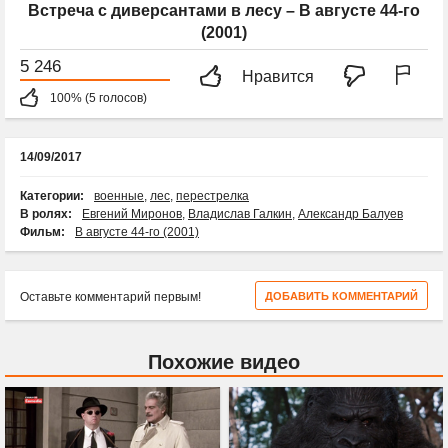
Встреча с диверсантами в лесу – В августе 44-го
(2001)
5 246
Нравится
100% (5 голосов)
14/09/2017
Категории:
военные
,
лес
,
перестрелка
В ролях:
Евгений Миронов
,
Владислав Галкин
,
Александр Балуев
Фильм:
В августе 44-го (2001)
Оставьте комментарий первым!
ДОБАВИТЬ КОММЕНТАРИЙ
Похожие видео