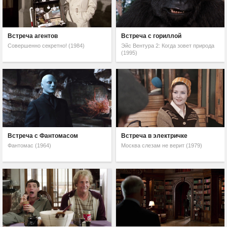
Встреча агентов
Встреча с гориллой
Совершенно секретно! (1984)
Эйс Вентура 2: Когда зовет природа
(1995)
Встреча с Фантомасом
Встреча в электричке
Фантомас (1964)
Москва слезам не верит (1979)