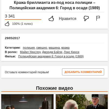
Кража бриллианта из-под носа полиции –
Полицейская академия 6: Город в осаде (1989)
3 341
Нравится
100% (1 голос)
29/05/2017
Категории:
полиция
,
смешно
,
машина
,
кража
В ролях:
Майкл Уинслоу
,
Джордж Бэйли
,
Лэнс Кинси
Фильм:
Полицейская академия 6: Город в осаде (1989)
Оставьте комментарий первым!
ДОБАВИТЬ КОММЕНТАРИЙ
Похожие видео