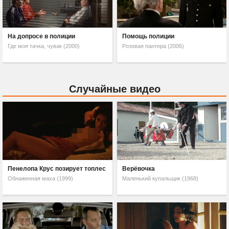
На допросе в полиции
Помощь полиции
Где моя тачка, чувак (2000)
Розовая пантера (2006)
Случайные видео
Пенелопа Крус позирует топлес
Верёвочка
Обнаженная маха (1999)
Маленький купальщик (1968)