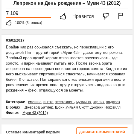
Лепрекон на День рождения – Муви 43 (2012)
7 109
Нравится
100% (3 голоса)
03/02/2017
Брайан как раз собирался съезжать, но переспавший с его
девушкой Пит – другой герой «Муви 43» - дарит ему лепрекона.
Злобный ирландский карлик отказывается рассказывать, где
золото, и парни начинают пытать его. После звонка брата
лепрекона на пороге дома появляется горшок золота. Когда же из
него выскакивает спрятавшийся спаситель, начинается кровавая
бойня. К счастью, Пит справился с маленькими врагами и после
расчленения их презентовал другу вторую часть подарка ко дню
рождения – фею, отдающуюся за монеты.
Категории:
смешно
,
пытка
,
жестокость
,
мужчина
,
карлик
,
подарок
В ролях:
Джерард Батлер
,
Шонн Уильям Скотт
,
Джонни Ноксвилл
Фильм:
Муви 43 (2012)
Оставьте комментарий первым!
ДОБАВИТЬ КОММЕНТАРИЙ