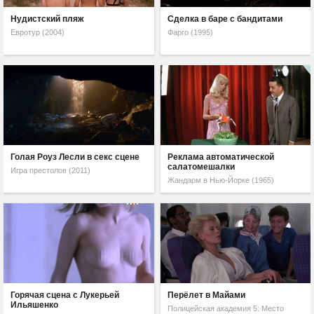
Нудистский пляж
Сделка в баре с бандитами
Евротур (2004)
Фарго (1995)
Голая Роуз Лесли в секс сцене
Реклама автоматической
салатомешалки
Игра престолов (2011)
Жандарм в Нью-Йорке (1965)
Горячая сцена с Лукерьей
Перёлет в Майами
Ильяшенко
Полицейская академия 5: Место