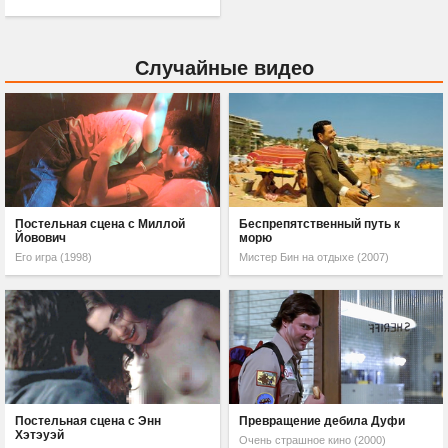
Случайные видео
Постельная сцена с Миллой
Беспрепятственный путь к
Йовович
морю
Его игра (1998)
Мистер Бин на отдыхе (2007)
Постельная сцена с Энн
Превращение дебила Дуфи
Хэтэуэй
Очень страшное кино (2000)