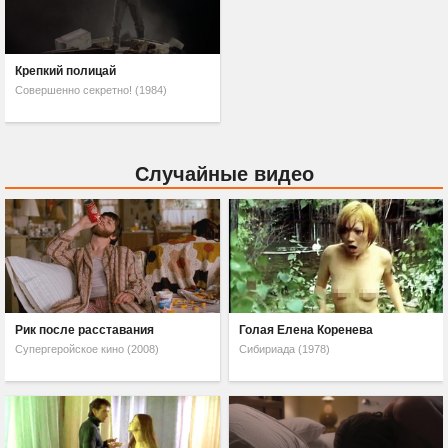
Крепкий полицай
Совершенно секретно! (1984)
Случайные видео
Рик после расставания
Голая Елена Коренева
Супергеройское кино (2008)
Сибириада (1978)