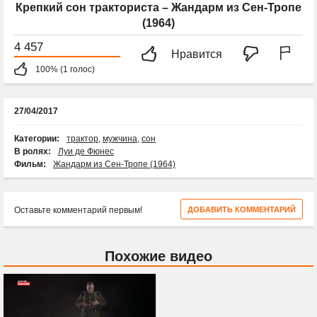
Крепкий сон тракториста – Жандарм из Сен-Тропе
(1964)
4 457
Нравится
100% (1 голос)
27/04/2017
Категории:
трактор
,
мужчина
,
сон
В ролях:
Луи де Фюнес
Фильм:
Жандарм из Сен-Тропе (1964)
Оставьте комментарий первым!
ДОБАВИТЬ КОММЕНТАРИЙ
Похожие видео