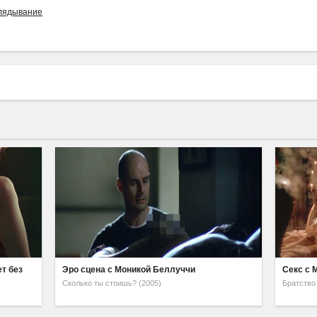
лядывание
т без
Эро сцена с Моникой Беллуччи
Секс с 
Сколько ты стоишь? (2005)
Братство 