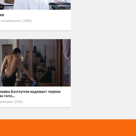
ав
 на каникулах (1982)
оника Беллуччи надевает черное
а голо...
зрением (2000)