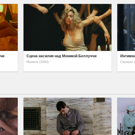
ччи
Сцена насилия над Моникой Беллуччи
Интимна
Малена (2000)
Сколько 