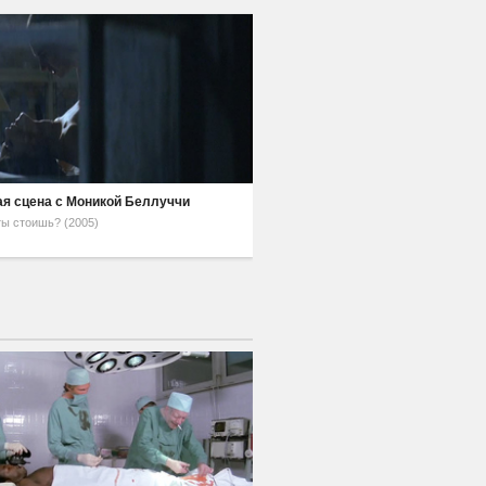
я сцена с Моникой Беллуччи
ты стоишь? (2005)