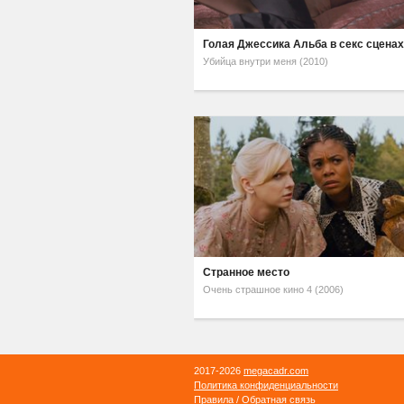
Голая Джессика Альба в секс сцена
Убийца внутри меня (2010)
Странное место
Очень страшное кино 4 (2006)
2017-2026
megacadr.com
Политика конфиденциальности
Правила
/
Обратная связь