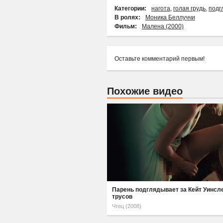
Категории:
нагота
,
голая грудь
,
подг
В ролях:
Моника Беллуччи
Фильм:
Малена (2000)
Оставьте комментарий первым!
Похожие видео
Парень подглядывает за Кейт Уинсле
трусов
Чтец (2008)