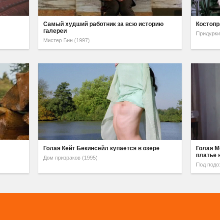
х
Самый худший работник за всю историю
Костопр
галереи
Придурки
Мистер Бин (1997)
Голая Кейт Бекинсейл купается в озере
Голая М
платье н
Дом призраков (1995)
Под подо