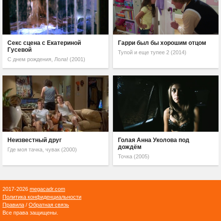
Секс сцена с Екатериной
Гарри был бы хорошим отцом
Гусевой
Тупой и еще тупее 2 (2014)
С днем рождения, Лола! (2001)
Неизвестный друг
Голая Анна Уколова под
дождём
Где моя тачка, чувак (2000)
Точка (2005)
2017-2026
megacadr.com
Политика конфиденциальности
Правила
/
Обратная связь
Все права защищены.