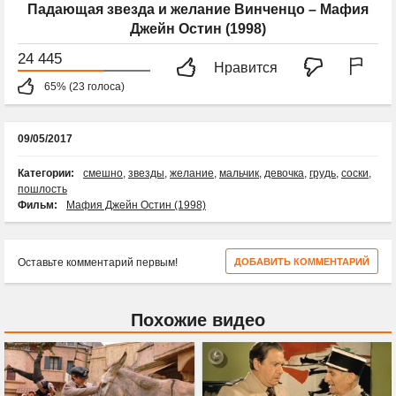
Падающая звезда и желание Винченцо – Мафия
Джейн Остин (1998)
24 445
Нравится
65% (23 голоса)
09/05/2017
Категории:
смешно
,
звезды
,
желание
,
мальчик
,
девочка
,
грудь
,
соски
,
пошлость
Фильм:
Мафия Джейн Остин (1998)
Оставьте комментарий первым!
ДОБАВИТЬ КОММЕНТАРИЙ
Похожие видео