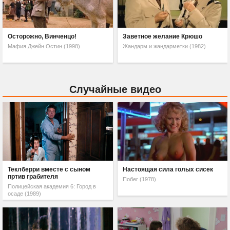
Осторожно, Винченцо!
Заветное желание Крюшо
Мафия Джейн Остин (1998)
Жандарм и жандарметки (1982)
Случайные видео
Теклберри вместе с сыном
Настоящая сила голых сисек
пртив грабителя
Побег (1978)
Полицейская академия 6: Город в
осаде (1989)