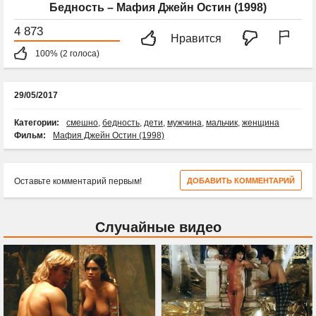
Бедность – Мафия Джейн Остин (1998)
4 873
Нравится
100% (2 голоса)
29/05/2017
Категории:
смешно
,
бедность
,
дети
,
мужчина
,
мальчик
,
женщина
Фильм:
Мафия Джейн Остин (1998)
Оставьте комментарий первым!
ДОБАВИТЬ КОММЕНТАРИЙ
Случайные видео