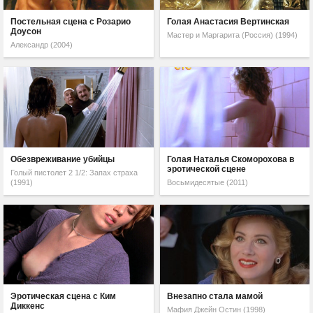
Постельная сцена с Розарио
Голая Анастасия Вертинская
Доусон
Мастер и Маргарита (Россия) (1994)
Александр (2004)
Обезвреживание убийцы
Голая Наталья Скоморохова в
эротической сцене
Голый пистолет 2 1/2: Запах страха
(1991)
Восьмидесятые (2011)
Эротическая сцена с Ким
Внезапно стала мамой
Диккенс
Мафия Джейн Остин (1998)