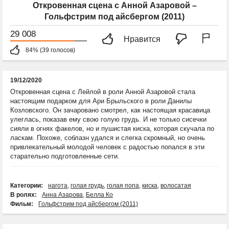
Откровенная сцена с Анной Азаровой –
Гольфстрим под айсбергом (2011)
29 008
Нравится
84% (39 голосов)
19/12/2020
Откровенная сцена с Лейлой в роли Анной Азаровой стала
настоящим подарком для Ари Брыльского в роли Данилы
Козловского. Он зачаровано смотрел, как настоящая красавица
улеглась, показав ему свою голую грудь. И не только сисечки
сияли в огнях факелов, но и пушистая киска, которая скучала по
ласкам. Похоже, соблазн удался и слегка скромный, но очень
привлекательный молодой человек с радостью попался в эти
старательно подготовленные сети.
Категории:
нагота
,
голая грудь
,
голая попа
,
киска
,
волосатая
В ролях:
Анна Азарова
,
Белла Ко
Фильм:
Гольфстрим под айсбергом (2011)