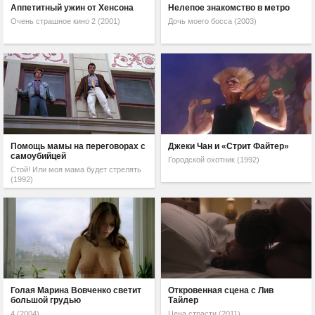
Аппетитный ужин от Хенсона
Нелепое знакомство в метро
Очень страшное кино 2 (2001)
Дочь моего босса (2003)
Помощь мамы на переговорах с
Джеки Чан и «Стрит Файтер»
самоубийцей
Городской охотник (1992)
Стой! Или моя мама будет стрелять
(1992)
Голая Марина Вовченко светит
Откровенная сцена с Лив
большой грудью
Тайлер
4 (2004)
Цена страсти (2011)