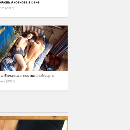
юбовь Аксенова в бане
ся! (2017)
на Енжаева в постельной сцене
ики (2017)