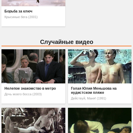
Борьба за ключ
Крысиные бега (2001)
Случайные видео
Нелепое знакомство в метро
Голая Юлия Меньшова на
нудистском пляже
Дочь моего босса (2003)
Действуй, Маня! (1991)