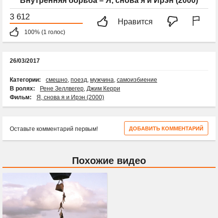
Внутренняя борьба – Я, снова я и Ирэн (2000)
3 612
Нравится
100% (1 голос)
26/03/2017
Категории:
смешно
,
поезд
,
мужчина
,
самоизбиение
В ролях:
Рене Зеллвегер
,
Джим Керри
Фильм:
Я, снова я и Ирэн (2000)
Оставьте комментарий первым!
ДОБАВИТЬ КОММЕНТАРИЙ
Похожие видео