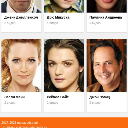
Джейк Джилленхол
Дрю Микуска
Паулина Андреева
2 видео
4 видео
4 видео
Лесли Манн
Рейчел Вайс
Джон Ловиц
2 видео
2 видео
2 видео
2017-2026
megacadr.com
Политика конфиденциальности