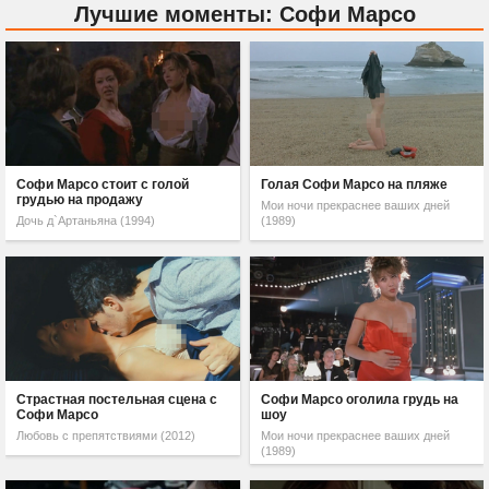
Лучшие моменты: Софи Марсо
Софи Марсо стоит с голой
Голая Софи Марсо на пляже
грудью на продажу
Мои ночи прекраснее ваших дней
Дочь д`Артаньяна (1994)
(1989)
Страстная постельная сцена с
Софи Марсо оголила грудь на
Софи Марсо
шоу
Любовь с препятствиями (2012)
Мои ночи прекраснее ваших дней
(1989)