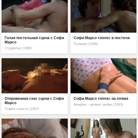
Голая постельная сцена с Софи
Софи Марсо топлес в постели
Марсо
Полиция (1985)
Студентка (1988)
Откровенная секс сцена с Софи
Софи Марсо топлес на пляже
Марсо
Фанфан – аромат любви (1993)
Пламя страсти (1997)