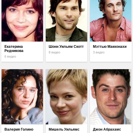
Екатерина
Шонн Уильям Скотт
Мэттью Макконахи
Редникова
8 видео
3 видео
6 видео
Валерия Голино
Мишель Уильямс
Джон Абрахамс