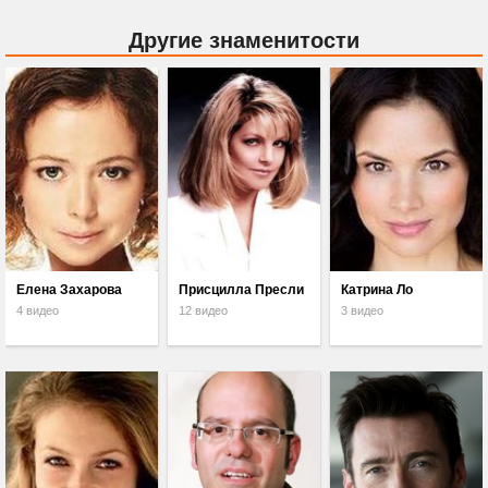
Другие знаменитости
Елена Захарова
Присцилла Пресли
Катрина Ло
4 видео
12 видео
3 видео