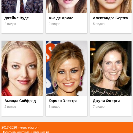
Джеймс Вудс
Ана де Армас
Александра Бортич
2 видео
2 видео
5 видео
Аманда Сайфред
Кармен Электра
Джули Хэгерти
2 видео
3 видео
7 видео
2017-2026
megacadr.com
Политика конфиденциальности