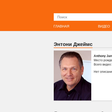
Искать
ГЛАВНАЯ
ВИДЕО
Энтони Джеймс
Anthony Ja
Место рожд
Всего видео
Нет описан