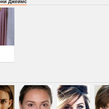
они Джеймс