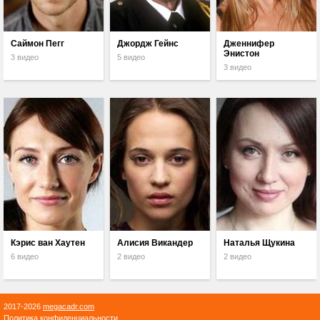
Саймон Пегг
Джордж Гейнс
Дженнифер
Энистон
3 видео
5 видео
3 видео
Кэрис ван Хаутен
Алисия Викандер
Наталья Щукина
6 видео
2 видео
2 видео
2017-2026
megacadr.com
Политика конфиденциальности