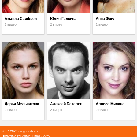
Аманда Сайфред
Юлия Галкина
Анна Фрил
2 видео
2 видео
2 видео
Дарья Мельникова
Алексей Баталов
Алисса Милано
2 видео
2 видео
2 видео
2017-2026
megacadr.com
Политика конфиденциальности