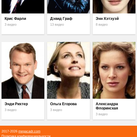
Крис Фарли
Дэвид Граф
Энн Хэтэуэй
3 видео
13 видео
8 видео
Энди Рихтер
Ольга Егорова
Александра
Флоринская
3 видео
3 видео
3 видео
2017-2026
megacadr.com
Политика конфиденциальности