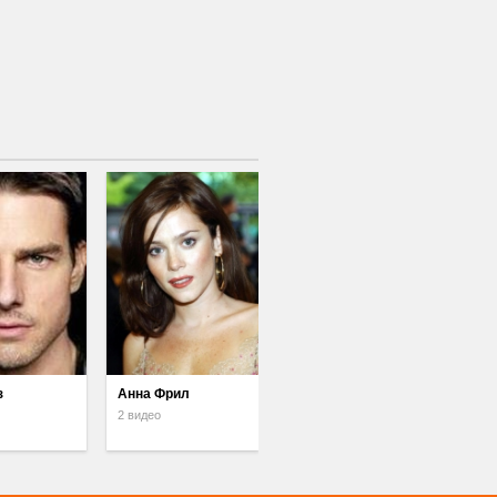
з
Анна Фрил
2 видео