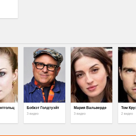
нтгольц
Бобкэт Голдтуэйт
Мария Вальверде
Том Кру
3 видео
3 видео
2 видео