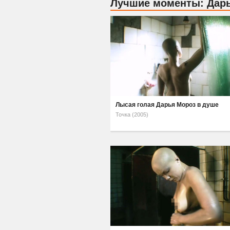
Лучшие моменты: Дар
Лысая голая Дарья Мороз в душе
Точка (2005)