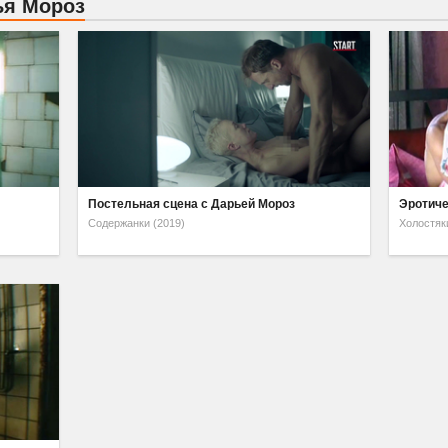
ья Мороз
Постельная сцена с Дарьей Мороз
Эротиче
Содержанки (2019)
Холостяк