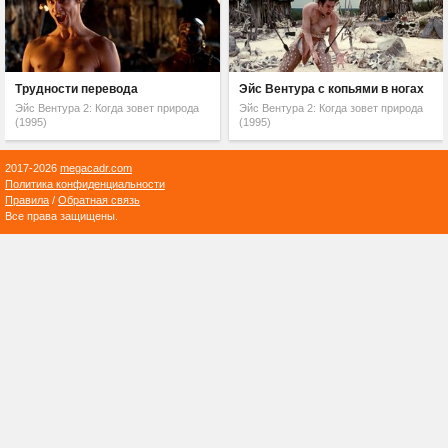
Трудности перевода
Эйс Вентура с копьями в ногах
Эйс Вентура 2: Когда зовет природа
Эйс Вентура 2: Когда зовет природа
(1995)
(1995)
2017-2026
megacadr.com
Политика конфиденциальности
Правила
/
Обратная связь
Все права защищены.